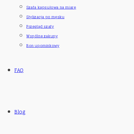
Szafa kapsułowa na miarę
Stylizacja po męsku
Przegląd szafy
Wspólne zakupy
Bon upominkowy
FAQ
Blog