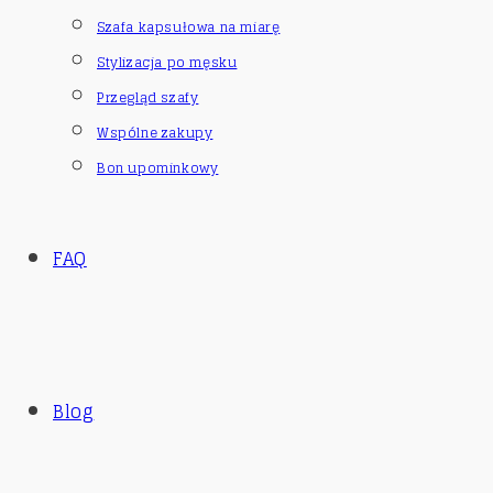
Szafa kapsułowa na miarę
Stylizacja po męsku
Przegląd szafy
Wspólne zakupy
Bon upominkowy
FAQ
Blog