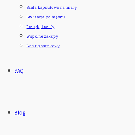
Szafa kapsułowa na miarę
Stylizacja po męsku
Przegląd szafy
Wspólne zakupy
Bon upominkowy
FAQ
Blog