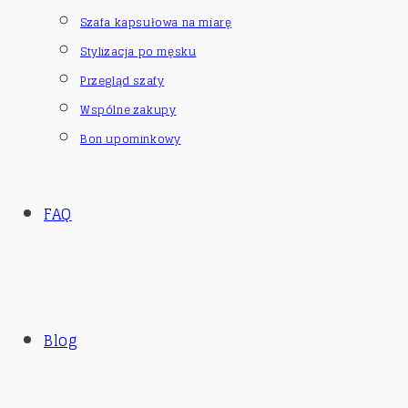
Szafa kapsułowa na miarę
Stylizacja po męsku
Przegląd szafy
Wspólne zakupy
Bon upominkowy
FAQ
Blog