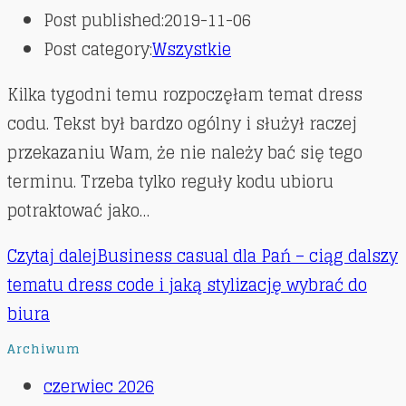
Post published:
2019-11-06
Post category:
Wszystkie
Kilka tygodni temu rozpoczęłam temat dress
codu. Tekst był bardzo ogólny i służył raczej
przekazaniu Wam, że nie należy bać się tego
terminu. Trzeba tylko reguły kodu ubioru
potraktować jako…
Czytaj dalej
Business casual dla Pań – ciąg dalszy
tematu dress code i jaką stylizację wybrać do
biura
Archiwum
czerwiec 2026