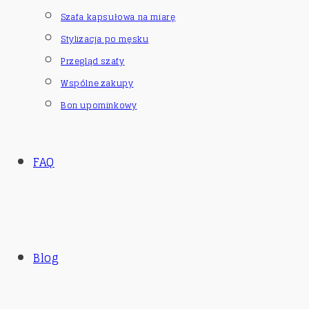
Szafa kapsułowa na miarę
Stylizacja po męsku
Przegląd szafy
Wspólne zakupy
Bon upominkowy
FAQ
Blog