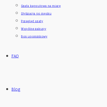
Szafa kapsułowa na miarę
Stylizacja po męsku
Przegląd szafy
Wspólne zakupy
Bon upominkowy
FAQ
Blog