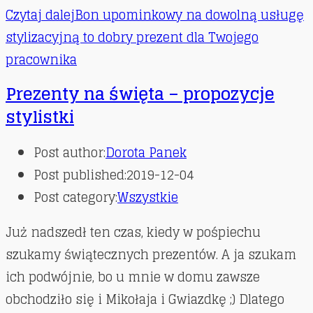
Czytaj dalej
Bon upominkowy na dowolną usługę
stylizacyjną to dobry prezent dla Twojego
pracownika
Prezenty na święta – propozycje
stylistki
Post author:
Dorota Panek
Post published:
2019-12-04
Post category:
Wszystkie
Już nadszedł ten czas, kiedy w pośpiechu
szukamy świątecznych prezentów. A ja szukam
ich podwójnie, bo u mnie w domu zawsze
obchodziło się i Mikołaja i Gwiazdkę ;) Dlatego