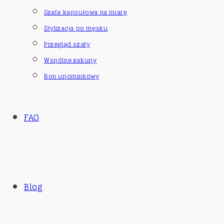
Szafa kapsułowa na miarę
Stylizacja po męsku
Przegląd szafy
Wspólne zakupy
Bon upominkowy
FAQ
Blog