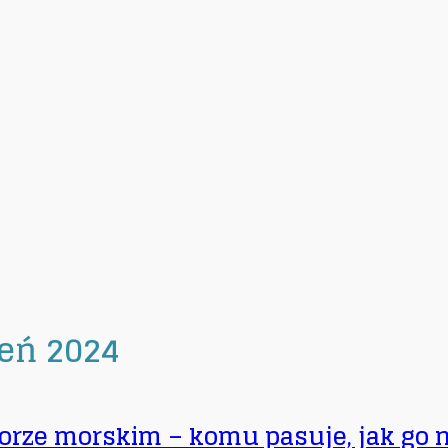
eń 2024
lorze morskim – komu pasuje, jak go n