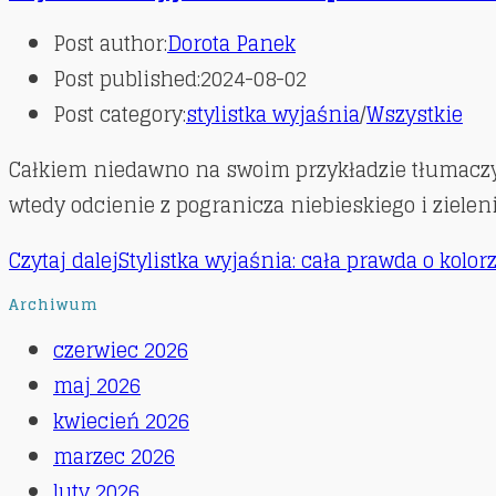
Post author:
Dorota Panek
Post published:
2024-08-02
Post category:
stylistka wyjaśnia
/
Wszystkie
Całkiem niedawno na swoim przykładzie tłumaczył
wtedy odcienie z pogranicza niebieskiego i zieleni
Czytaj dalej
Stylistka wyjaśnia: cała prawda o kolo
Archiwum
czerwiec 2026
maj 2026
kwiecień 2026
marzec 2026
luty 2026