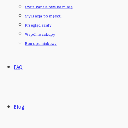
Szafa kapsułowa na miarę
Stylizacja po męsku
Przegląd szafy
Wspólne zakupy
Bon upominkowy
FAQ
Blog