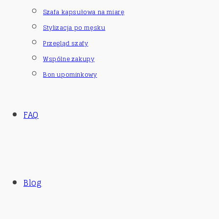
Szafa kapsułowa na miarę
Stylizacja po męsku
Przegląd szafy
Wspólne zakupy
Bon upominkowy
FAQ
Blog