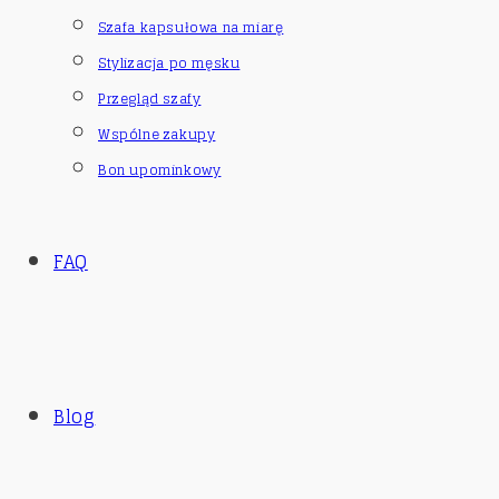
Szafa kapsułowa na miarę
Stylizacja po męsku
Przegląd szafy
Wspólne zakupy
Bon upominkowy
FAQ
Blog