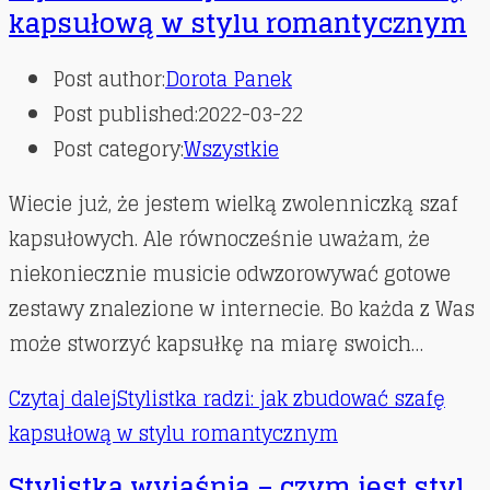
kapsułową w stylu romantycznym
Post author:
Dorota Panek
Post published:
2022-03-22
Post category:
Wszystkie
Wiecie już, że jestem wielką zwolenniczką szaf
kapsułowych. Ale równocześnie uważam, że
niekoniecznie musicie odwzorowywać gotowe
zestawy znalezione w internecie. Bo każda z Was
może stworzyć kapsułkę na miarę swoich…
Czytaj dalej
Stylistka radzi: jak zbudować szafę
kapsułową w stylu romantycznym
Stylistka wyjaśnia – czym jest styl