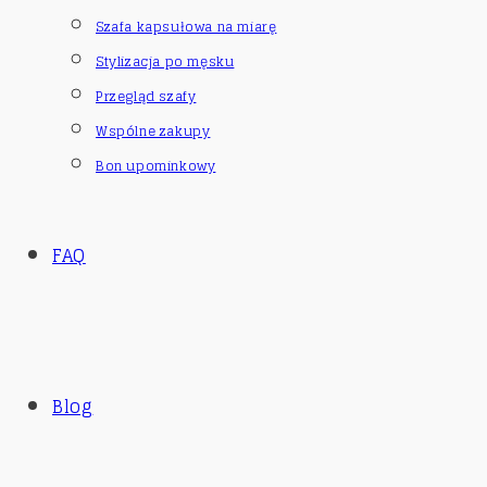
Szafa kapsułowa na miarę
Stylizacja po męsku
Przegląd szafy
Wspólne zakupy
Bon upominkowy
FAQ
Blog