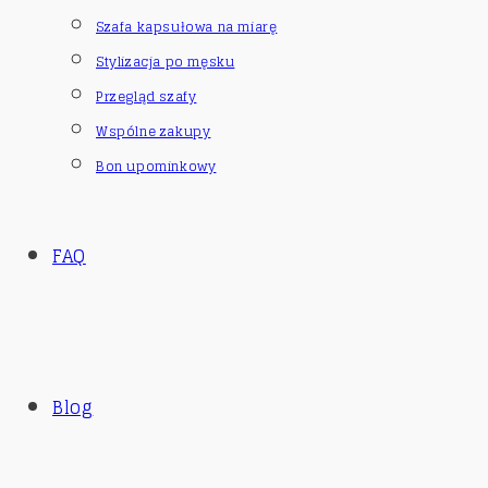
Szafa kapsułowa na miarę
Stylizacja po męsku
Przegląd szafy
Wspólne zakupy
Bon upominkowy
FAQ
Blog