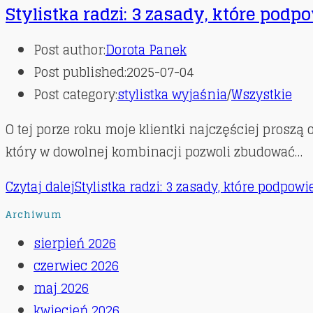
Stylistka radzi: 3 zasady, które pod
Post author:
Dorota Panek
Post published:
2025-07-04
Post category:
stylistka wyjaśnia
/
Wszystkie
O tej porze roku moje klientki najczęściej proszą
który w dowolnej kombinacji pozwoli zbudować…
Czytaj dalej
Stylistka radzi: 3 zasady, które podpow
Archiwum
sierpień 2026
czerwiec 2026
maj 2026
kwiecień 2026