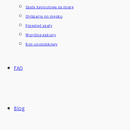
Szafa kapsułowa na miarę
Stylizacja po męsku
Przegląd szafy
Wspólne zakupy
Bon upominkowy
FAQ
Blog