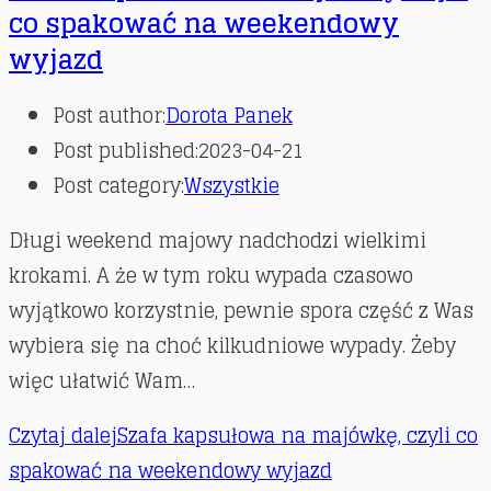
co spakować na weekendowy
wyjazd
Post author:
Dorota Panek
Post published:
2023-04-21
Post category:
Wszystkie
Długi weekend majowy nadchodzi wielkimi
krokami. A że w tym roku wypada czasowo
wyjątkowo korzystnie, pewnie spora część z Was
wybiera się na choć kilkudniowe wypady. Żeby
więc ułatwić Wam…
Czytaj dalej
Szafa kapsułowa na majówkę, czyli co
spakować na weekendowy wyjazd