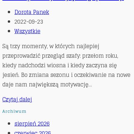
Post
Dorota Panek
author:
Post
2022-09-23
published:
Post
Wszystkie
category:
Są trzy momenty, w których najlepiej
przeprowadzić przegląd szafy: przełom roku,
kiedy nadchodzi wiosna i kiedy zaczyna się
jesień. Bo zmiana sezonu i oczekiwanie na nowe
daje nam największą motywację…
Stylistka
Czytaj dalej
radzi:
Archiwum
5
sierpień 2026
wskazówek,
czerwiec 2026