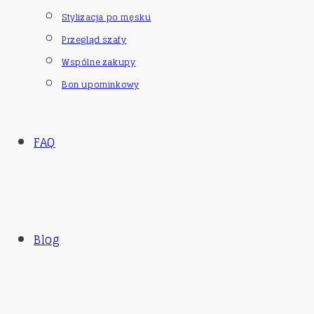
Stylizacja po męsku
Przegląd szafy
Wspólne zakupy
Bon upominkowy
FAQ
Blog