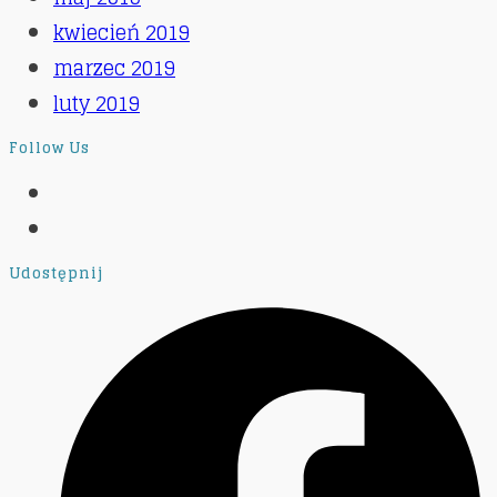
kwiecień 2019
marzec 2019
luty 2019
Follow Us
Opens
in
Opens
a
in
Udostępnij
new
a
tab
new
tab