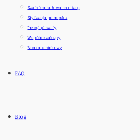
Szafa kapsułowa na miarę
Stylizacja po męsku
Przegląd szafy
Wspólne zakupy
Bon upominkowy
FAQ
Blog