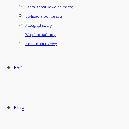
Szafa kapsułowa na miarę
Stylizacja po męsku
Przegląd szafy
Wspólne zakupy
Bon upominkowy
FAQ
Blog