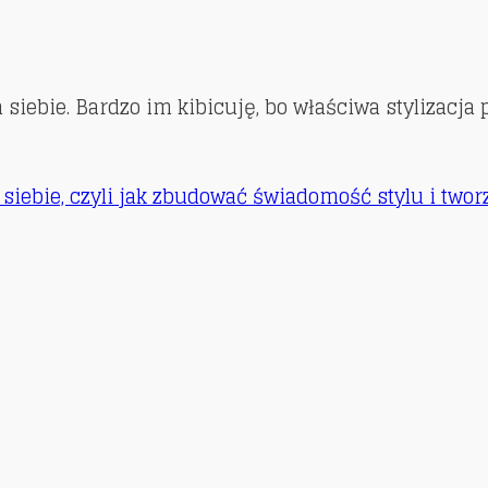
ebie. Bardzo im kibicuję, bo właściwa stylizacja po
i siebie, czyli jak zbudować świadomość stylu i twor