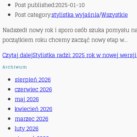
Post published:
2025-01-10
Post category:
stylistka wyjaśnia
/
Wszystkie
Nadszedł nowy rok i sporo osób szuka pomysłu na si
początkiem roku chcemy zacząć nowy etap w…
Czytaj dalej
Stylistka radzi: 2025 rok w nowej wersj
Archiwum
sierpień 2026
czerwiec 2026
maj 2026
kwiecień 2026
marzec 2026
luty 2026