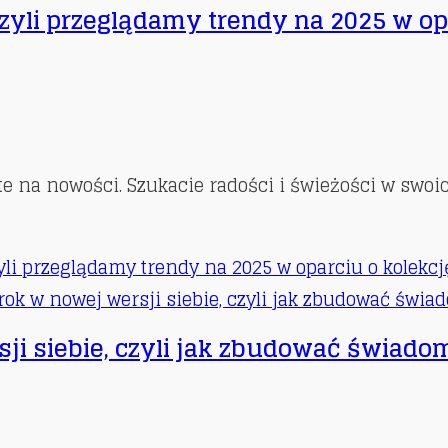
 czyli przeglądamy trendy na 2025 w o
te na nowości. Szukacie radości i świeżości w swoic
zyli przeglądamy trendy na 2025 w oparciu o kolekc
rsji siebie, czyli jak zbudować świado