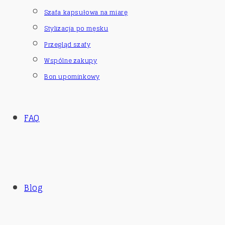
Szafa kapsułowa na miarę
Stylizacja po męsku
Przegląd szafy
Wspólne zakupy
Bon upominkowy
FAQ
Blog