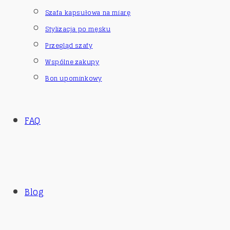
Szafa kapsułowa na miarę
Stylizacja po męsku
Przegląd szafy
Wspólne zakupy
Bon upominkowy
FAQ
Blog