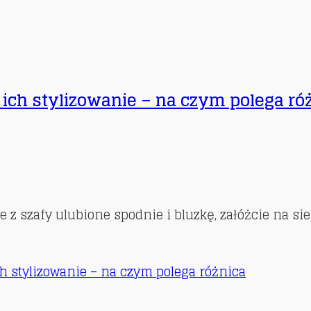
 ich stylizowanie – na czym polega ró
szafy ulubione spodnie i bluzkę, załóżcie na siebie
ch stylizowanie – na czym polega różnica