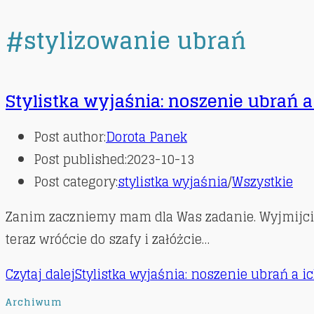
#stylizowanie ubrań
Stylistka wyjaśnia: noszenie ubrań a
Post author:
Dorota Panek
Post published:
2023-10-13
Post category:
stylistka wyjaśnia
/
Wszystkie
Zanim zaczniemy mam dla Was zadanie. Wyjmijcie z 
teraz wróćcie do szafy i załóżcie…
Czytaj dalej
Stylistka wyjaśnia: noszenie ubrań a i
Archiwum