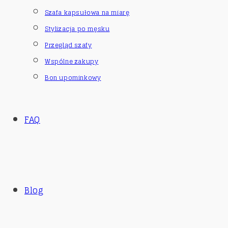
Szafa kapsułowa na miarę
Stylizacja po męsku
Przegląd szafy
Wspólne zakupy
Bon upominkowy
FAQ
Blog