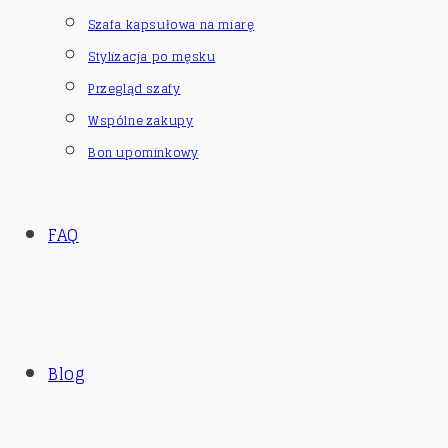
Szafa kapsułowa na miarę
Stylizacja po męsku
Przegląd szafy
Wspólne zakupy
Bon upominkowy
FAQ
Blog