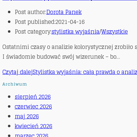
Post author:
Dorota Panek
Post published:
2021-04-16
Post category:
stylistka wyjaśnia
/
Wszystkie
Ostatnimi czasy o analizie kolorystycznej zrobiło 
I świadomie budować swój wizerunek – bo…
Czytaj dalej
Stylistka wyjaśnia: cała prawda o anali
Archiwum
sierpień 2026
czerwiec 2026
maj 2026
kwiecień 2026
marzec 2026