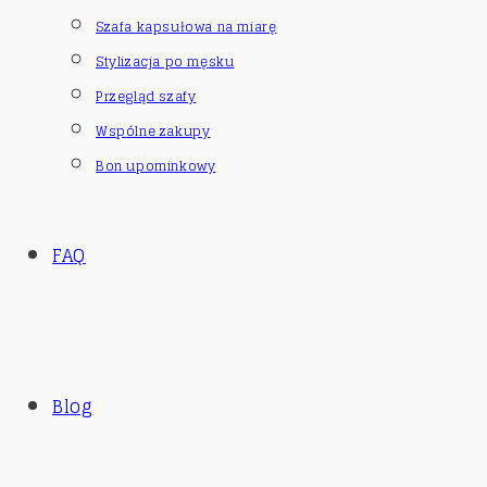
Szafa kapsułowa na miarę
Stylizacja po męsku
Przegląd szafy
Wspólne zakupy
Bon upominkowy
FAQ
Blog