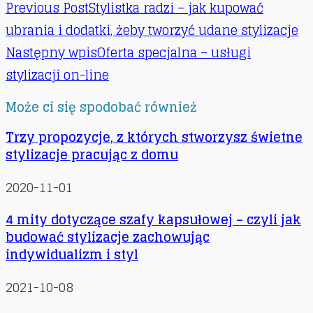
Previous Post
Stylistka radzi – jak kupować
ubrania i dodatki, żeby tworzyć udane stylizacje
Następny wpis
Oferta specjalna – usługi
stylizacji on-line
Może ci się spodobać również
Trzy propozycje, z których stworzysz świetne
stylizacje pracując z domu
2020-11-01
4 mity dotyczące szafy kapsułowej – czyli jak
budować stylizacje zachowując
indywidualizm i styl
2021-10-08