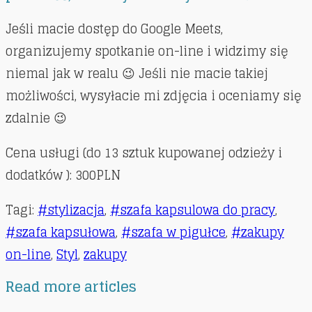
Jeśli macie dostęp do Google Meets,
organizujemy spotkanie on-line i widzimy się
niemal jak w realu 😉 Jeśli nie macie takiej
możliwości, wysyłacie mi zdjęcia i oceniamy się
zdalnie 😉
Cena usługi (do 13 sztuk kupowanej odzieży i
dodatków ): 300PLN
Tagi
:
#stylizacja
,
#szafa kapsulowa do pracy
,
#szafa kapsułowa
,
#szafa w pigułce
,
#zakupy
on-line
,
Styl
,
zakupy
Read more articles