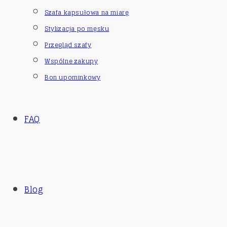
Szafa kapsułowa na miarę
Stylizacja po męsku
Przegląd szafy
Wspólne zakupy
Bon upominkowy
FAQ
Blog