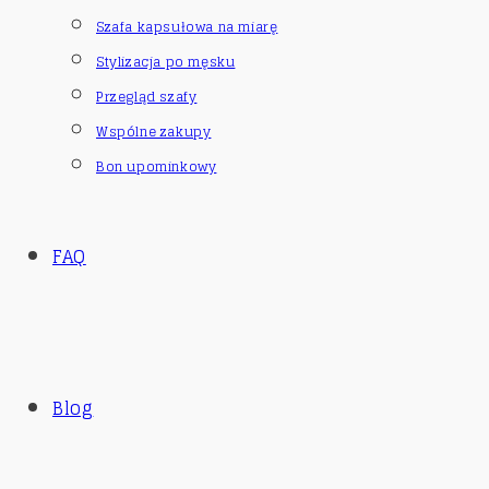
Szafa kapsułowa na miarę
Stylizacja po męsku
Przegląd szafy
Wspólne zakupy
Bon upominkowy
FAQ
Blog