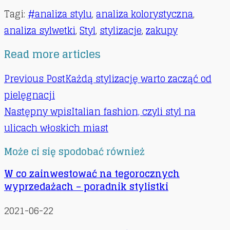
Tagi
:
#analiza stylu
,
analiza kolorystyczna
,
analiza sylwetki
,
Styl
,
stylizacje
,
zakupy
Read more articles
Previous Post
Każdą stylizację warto zacząć od
pielęgnacji
Następny wpis
Italian fashion, czyli styl na
ulicach włoskich miast
Może ci się spodobać również
W co zainwestować na tegorocznych
wyprzedażach – poradnik stylistki
2021-06-22