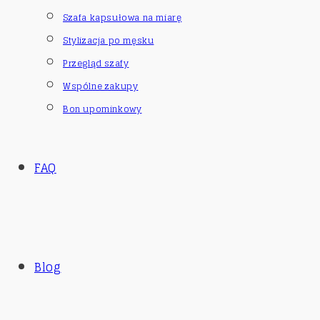
Szafa kapsułowa na miarę
Stylizacja po męsku
Przegląd szafy
Wspólne zakupy
Bon upominkowy
FAQ
Blog