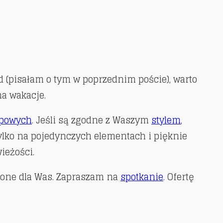
end (pisałam o tym w poprzednim poście), warto
a wakacje.
powych
. Jeśli są zgodne z Waszym
stylem
,
tylko na pojedynczych elementach i pięknie
ieżości.
ojone dla Was. Zapraszam na
spotkanie
. Ofertę