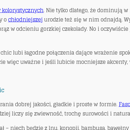
 kolorystycznych
. Nie tylko dlatego, że dominują 
by o
chłodniejszej
urodzie też się w nim odnajdą. Wy
ąz w odcieniu gorzkiej czekolady. No i oczywiście 
o chic lubi łagodne połączenia dające wrażenie spok
ie więc uważne i jeśli lubicie mocniejsze akcenty,
ic
rania dobrej jakości, gładkie i proste w formie.
Fas
dziej liczy się zwiewność, trochę surowości i natur
 – niech będzie z lnu, konopii, bambusa, bawełny 