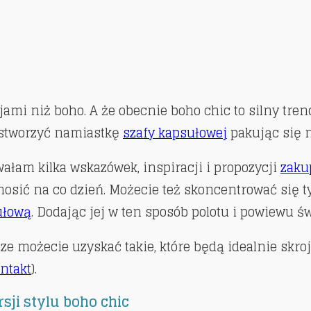
acjami niż boho. A że obecnie boho chic to silny tr
I stworzyć namiastkę
szafy kapsułowej
pakując się n
ałam kilka wskazówek, inspiracji i propozycji
zaku
 nosić na co dzień. Możecie też skoncentrować się 
ułową
. Dodając jej w ten sposób polotu i powiewu św
sze możecie uzyskać takie, które będą idealnie skr
ntakt
).
ji stylu boho chic