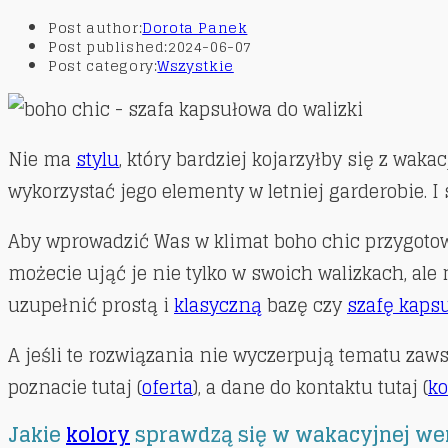
Post author:
Dorota Panek
Post published:
2024-06-07
Post category:
Wszystkie
Nie ma
stylu
, który bardziej kojarzyłby się z wak
wykorzystać jego elementy w letniej garderobie. 
Aby wprowadzić Was w klimat boho chic przygotow
możecie ująć je nie tylko w swoich walizkach, ale
uzupełnić prostą i
klasyczną
bazę czy
szafę kaps
A jeśli te rozwiązania nie wyczerpują tematu zaw
poznacie tutaj (
oferta
), a dane do kontaktu tutaj (
ko
Jakie
kolory
sprawdzą się w wakacyjnej wers