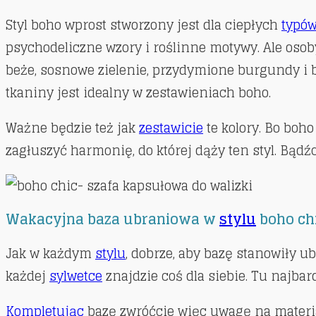
Styl boho wprost stworzony jest dla ciepłych
typów
psychodeliczne wzory i roślinne motywy. Ale oso
beże, sosnowe zielenie, przydymione burgundy i br
tkaniny jest idealny w zestawieniach boho.
Ważne będzie też jak
zestawicie
te kolory. Bo boh
zagłuszyć harmonię, do której dąży ten styl. Bądźc
Wakacyjna baza ubraniowa w
stylu
boho ch
Jak w każdym
stylu
, dobrze, aby bazę stanowiły ub
każdej
sylwetce
znajdzie coś dla siebie. Tu najbar
Kompletując
bazę zwróćcie więc uwagę na materiał