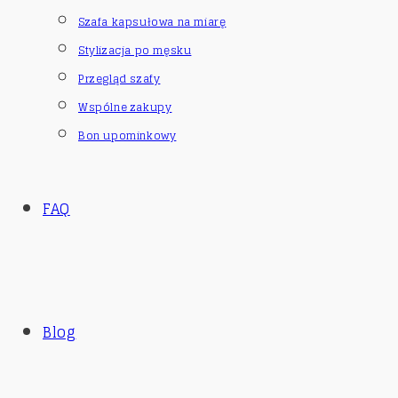
Szafa kapsułowa na miarę
Stylizacja po męsku
Przegląd szafy
Wspólne zakupy
Bon upominkowy
FAQ
Blog