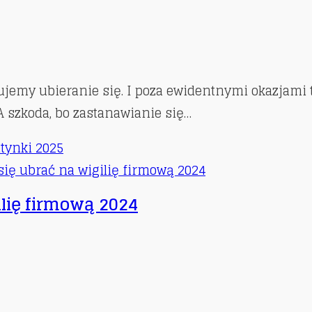
jemy ubieranie się. I poza ewidentnymi okazjami 
A szkoda, bo zastanawianie się…
ntynki 2025
gilię firmową 2024