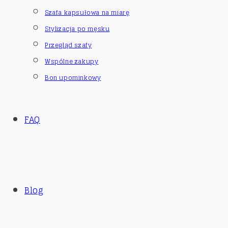
Szafa kapsułowa na miarę
Stylizacja po męsku
Przegląd szafy
Wspólne zakupy
Bon upominkowy
FAQ
Blog