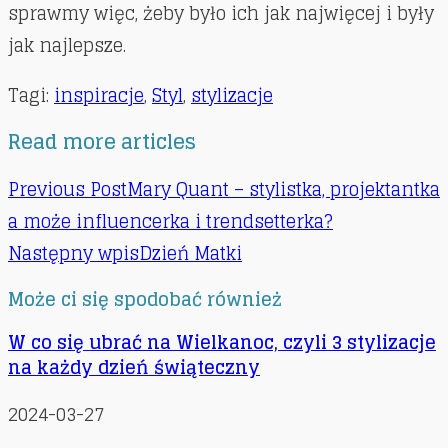
sprawmy więc, żeby było ich jak najwięcej i były
jak najlepsze.
Tagi
:
inspiracje
,
Styl
,
stylizacje
Read more articles
Previous Post
Mary Quant – stylistka, projektantka
a może influencerka i trendsetterka?
Następny wpis
Dzień Matki
Może ci się spodobać również
W co się ubrać na Wielkanoc, czyli 3 stylizacje
na każdy dzień świąteczny
2024-03-27