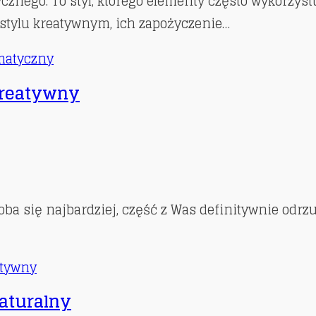
znego. To styl, którego elementy często wykorzystu
 stylu kreatywnym, ich zapożyczenie…
amatyczny
 kreatywny
oba się najbardziej, część z Was definitywnie odrzu
atywny
naturalny