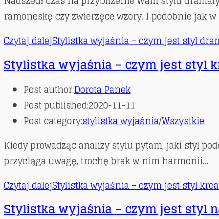
Nadszedł czas na przybliżenie Wam stylu dramatyc
ramoneskę czy zwierzęce wzory. I podobnie jak w
Czytaj dalej
Stylistka wyjaśnia – czym jest styl dr
Stylistka wyjaśnia – czym jest styl
Post author:
Dorota Panek
Post published:
2020-11-11
Post category:
stylistka wyjaśnia
/
Wszystkie
Kiedy prowadząc analizy stylu pytam, jaki styl pod
przyciąga uwagę, trochę brak w nim harmonii…
Czytaj dalej
Stylistka wyjaśnia – czym jest styl kre
Stylistka wyjaśnia – czym jest styl 