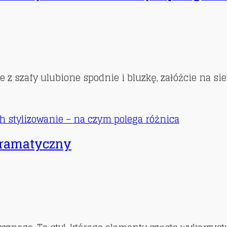
szafy ulubione spodnie i bluzkę, załóżcie na siebie
ch stylizowanie – na czym polega różnica
 dramatyczny