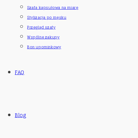
Szafa kapsułowa na miarę
Stylizacja po męsku
Przegląd szafy
Wspólne zakupy
Bon upominkowy
FAQ
Blog