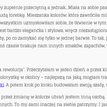
by zupełnie przeciętną a jednak…Miała na sobie pa
udą torebkę. Mieszanka kolorów, która zawróciła mi 
 wszystkim uzmysłowiłam sobie, że tkwienie w tym 
 jest bardzo elegancka i stylowa, wręcz niezastąp
, po co zamykać się tylko w jednej barwie. To tak, j
akimś czasie brakuje nam innych smaków, zapachów,
 rewolucja”. Przeczytałam w jeden dzień, a przez 
kolorystkę w okolicy – najlepszą na jaką mogłam tra
ki
. A potem krok po kroku budowałam swoją szafę, 
 przez zmianę w kolorze ubrań jestem inną osobą. Bo
nych. To my sami inaczej na siebie patrzymy. I ja