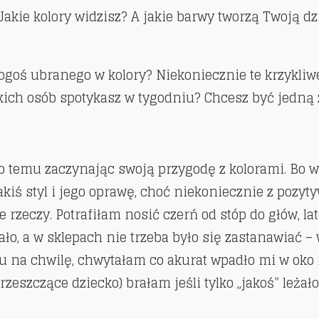
Jakie kolory widzisz? A jakie barwy tworzą Twoją dzi
kogoś ubranego w kolory? Niekoniecznie te krzykliwe
takich osób spotykasz w tygodniu? Chcesz być jedną
o temu zaczynając swoją przygodę z kolorami. Bo w
kiś styl i jego oprawę, choć niekoniecznie z pozyt
rzeczy. Potrafiłam nosić czerń od stóp do głów, la
ało, a w sklepach nie trzeba było się zastanawiać – 
u na chwilę, chwytałam co akurat wpadło mi w oko 
zeszczące dziecko) brałam jeśli tylko „jakoś” leżało