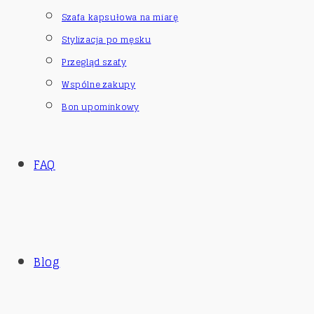
Szafa kapsułowa na miarę
Stylizacja po męsku
Przegląd szafy
Wspólne zakupy
Bon upominkowy
FAQ
Blog