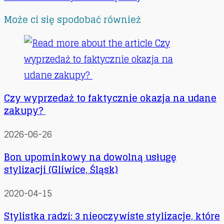
Może ci się spodobać również
Czy wyprzedaż to faktycznie okazja na udane
zakupy?
2026-06-26
Bon upominkowy na dowolną usługę
stylizacji (Gliwice, Śląsk)
2020-04-15
Stylistka radzi: 3 nieoczywiste stylizacje, które