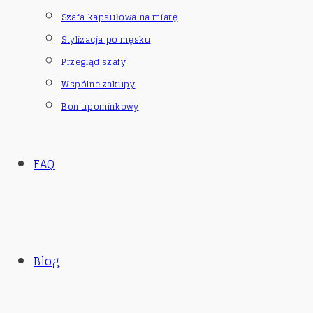
Szafa kapsułowa na miarę
Stylizacja po męsku
Przegląd szafy
Wspólne zakupy
Bon upominkowy
FAQ
Blog