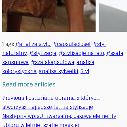
Tagi
:
#analiza stylu
,
#capsulecloset
,
#styl
naturalny
,
#stylizacja
,
#stylizacje na lato
,
#szafa
kapsułowa
,
#szafakapsułowa
,
analiza
kolorystyczna
,
analiza sylwetki
,
Styl
Read more articles
Previous Post
Lniane ubrania, z których
stworzysz najlepsze, letnie stylizacje
Następny wpis
Uniwersalne, bazowe elementy
ubioru w letniej szafie męskiej