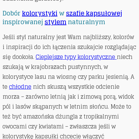
Dobór
kolorystyki
w
szafie kapsułowej
inspirowanej
stylem
naturalnym
Jeśli styl naturalny jest Wam najbliższy, kolorów
i inspiracji do ich łączenia szukajcie rozglądając
się dookoła.
Cieplejsze typy kolorystyczne
niech
szukają w krajobrazach pustynnych, w
kolorystyce lasu na wiosnę czy parku jesienią. A
te
chłodne
nich skuszą wszystkie odcienie
morza – zarówno letnią jak i zimową porą, widok
pól i lasów skąpanych w letnim słońcu. Może to
też być amazońska dżungla z tropikalnymi
owocami czy kwiatami – zwłaszcza jeśli w
kolorystykę kapsułki chcecie włączyć