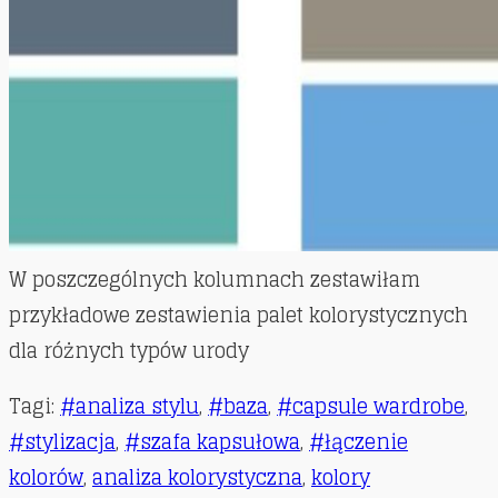
W poszczególnych kolumnach zestawiłam
przykładowe zestawienia palet kolorystycznych
dla różnych typów urody
Tagi
:
#analiza stylu
,
#baza
,
#capsule wardrobe
,
#stylizacja
,
#szafa kapsułowa
,
#łączenie
kolorów
,
analiza kolorystyczna
,
kolory