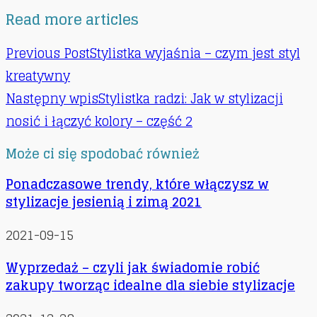
Read more articles
Previous Post
Stylistka wyjaśnia – czym jest styl
kreatywny
Następny wpis
Stylistka radzi: Jak w stylizacji
nosić i łączyć kolory – część 2
Może ci się spodobać również
Ponadczasowe trendy, które włączysz w
stylizacje jesienią i zimą 2021
2021-09-15
Wyprzedaż – czyli jak świadomie robić
zakupy tworząc idealne dla siebie stylizacje