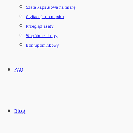
Szafa kapsułowa na miarę
Stylizacja po męsku
Przegląd szafy
Wspólne zakupy
Bon upominkowy
FAQ
Blog