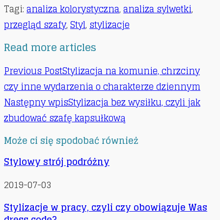
Tagi
:
analiza kolorystyczna
,
analiza sylwetki
,
przegląd szafy
,
Styl
,
stylizacje
Read more articles
Previous Post
Stylizacja na komunie, chrzciny
czy inne wydarzenia o charakterze dziennym
Następny wpis
Stylizacja bez wysiłku, czyli jak
zbudować szafę kapsułkową
Może ci się spodobać również
Stylowy strój podróżny
2019-07-03
Stylizacje w pracy, czyli czy obowiązuje Was
dress code?