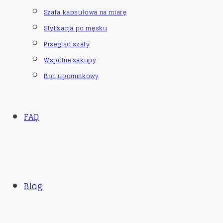
Szafa kapsułowa na miarę
Stylizacja po męsku
Przegląd szafy
Wspólne zakupy
Bon upominkowy
FAQ
Blog